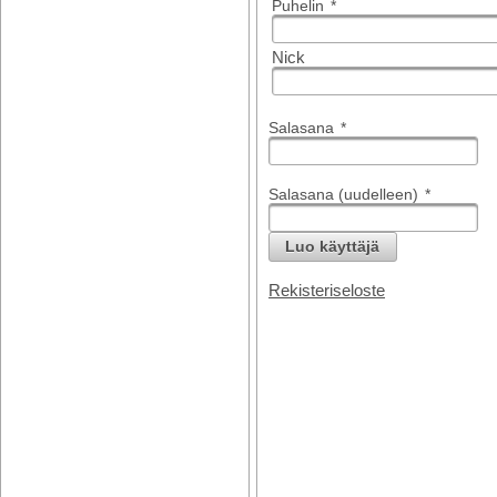
Puhelin
*
Nick
Salasana
*
Salasana (uudelleen)
*
Luo käyttäjä
Rekisteriseloste