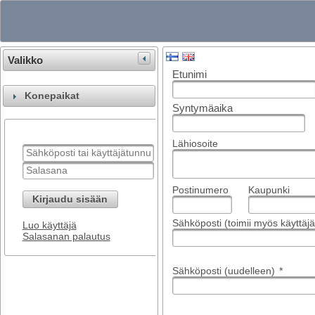
Valikko
Etunimi
Konepaikat
Syntymäaika
Lähiosoite
Postinumero
Kaupunki
Kirjaudu sisään
Sähköposti (toimii myös käyttä
Luo käyttäjä
Salasanan palautus
Sähköposti (uudelleen)
*