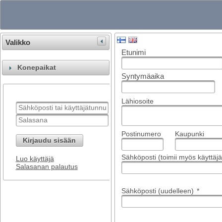
Valikko
Etunimi
Konepaikat
Syntymäaika
Lähiosoite
Postinumero
Kaupunki
Kirjaudu sisään
Sähköposti (toimii myös käyttä
Luo käyttäjä
Salasanan palautus
Sähköposti (uudelleen)
*