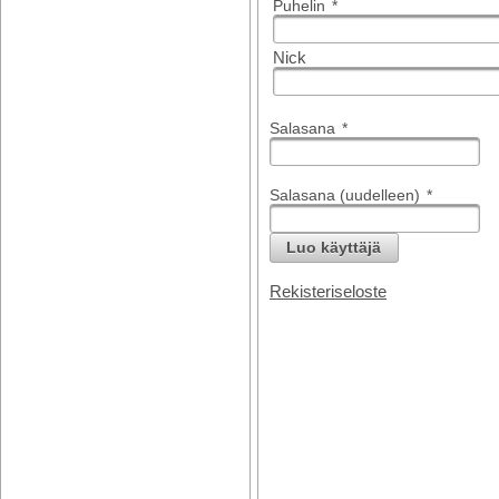
Puhelin
*
Nick
Salasana
*
Salasana (uudelleen)
*
Luo käyttäjä
Rekisteriseloste