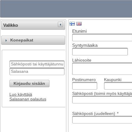
Valikko
Etunimi
Konepaikat
Syntymäaika
Lähiosoite
Postinumero
Kaupunki
Kirjaudu sisään
Sähköposti (toimii myös käyttä
Luo käyttäjä
Salasanan palautus
Sähköposti (uudelleen)
*