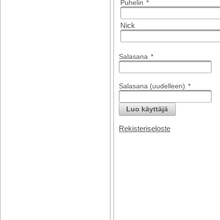
Puhelin
*
Nick
Salasana
*
Salasana (uudelleen)
*
Luo käyttäjä
Rekisteriseloste