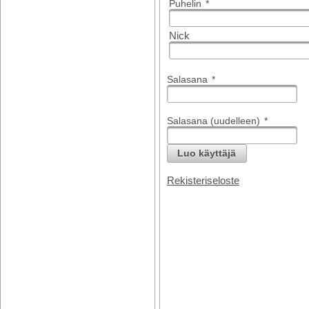
Puhelin
*
Nick
Salasana
*
Salasana (uudelleen)
*
Luo käyttäjä
Rekisteriseloste