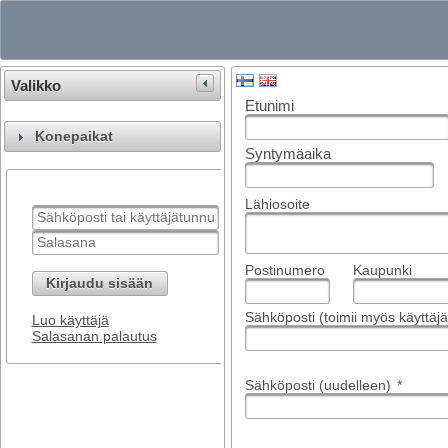
Valikko
Etunimi
Konepaikat
Syntymäaika
Lähiosoite
Postinumero
Kaupunki
Kirjaudu sisään
Sähköposti (toimii myös käyttä
Luo käyttäjä
Salasanan palautus
Sähköposti (uudelleen)
*