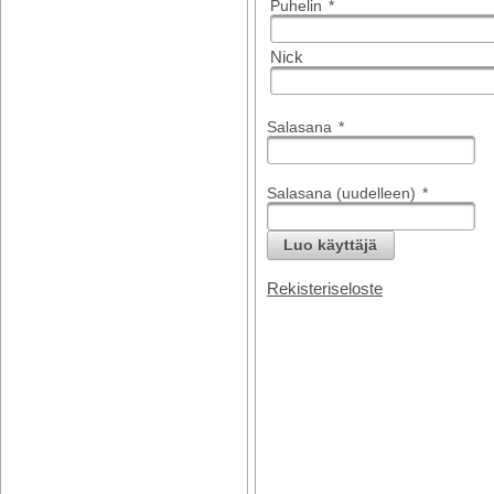
Puhelin
*
Nick
Salasana
*
Salasana (uudelleen)
*
Luo käyttäjä
Rekisteriseloste