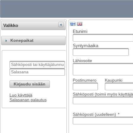
Valikko
Etunimi
Konepaikat
Syntymäaika
Lähiosoite
Postinumero
Kaupunki
Kirjaudu sisään
Sähköposti (toimii myös käyttä
Luo käyttäjä
Salasanan palautus
Sähköposti (uudelleen)
*