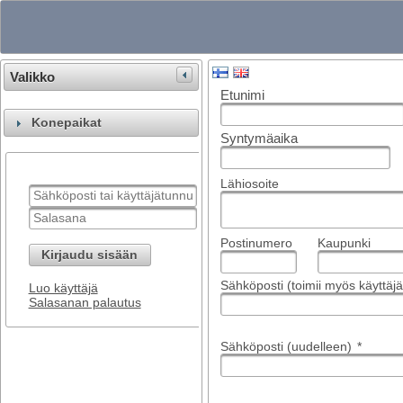
Valikko
Etunimi
Konepaikat
Syntymäaika
Lähiosoite
Postinumero
Kaupunki
Kirjaudu sisään
Sähköposti (toimii myös käyttä
Luo käyttäjä
Salasanan palautus
Sähköposti (uudelleen)
*