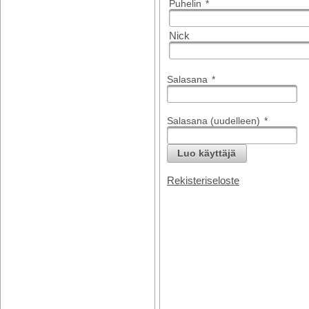
Puhelin
*
Nick
Salasana
*
Salasana (uudelleen)
*
Luo käyttäjä
Rekisteriseloste