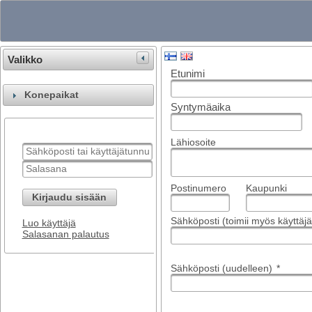
Valikko
Etunimi
Konepaikat
Syntymäaika
Lähiosoite
Postinumero
Kaupunki
Kirjaudu sisään
Sähköposti (toimii myös käyttä
Luo käyttäjä
Salasanan palautus
Sähköposti (uudelleen)
*