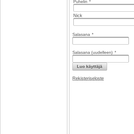
Puhelin
*
Nick
Salasana
*
Salasana (uudelleen)
*
Luo käyttäjä
Rekisteriseloste