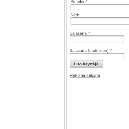
Puhelin
*
Nick
Salasana
*
Salasana (uudelleen)
*
Luo käyttäjä
Rekisteriseloste