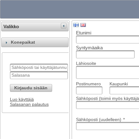
Valikko
Etunimi
Konepaikat
Syntymäaika
Lähiosoite
Postinumero
Kaupunki
Kirjaudu sisään
Sähköposti (toimii myös käyttä
Luo käyttäjä
Salasanan palautus
Sähköposti (uudelleen)
*