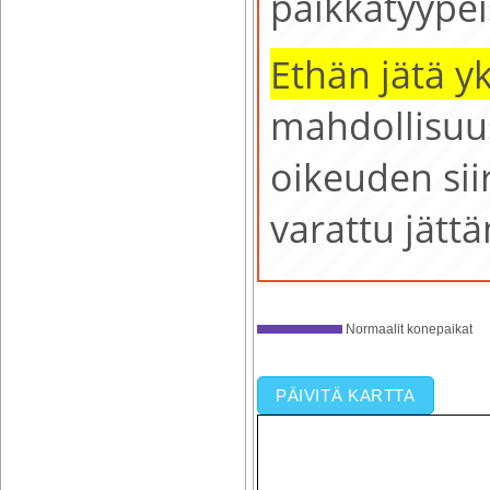
paikkatyype
Ethän jätä yk
mahdollisuu
oikeuden sii
varattu jätt
Normaalit konepaikat
PÄIVITÄ KARTTA