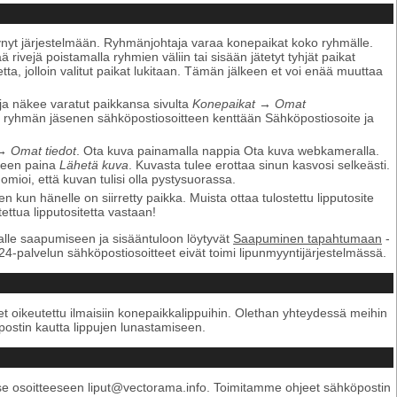
tynyt järjestelmään. Ryhmänjohtaja varaa konepaikat koko ryhmälle.
ivejä poistamalla ryhmien väliin tai sisään jätetyt tyhjät paikat
ketta, jolloin valitut paikat lukitaan. Tämän jälkeen et voi enää muuttaa
a näkee varatut paikkansa sivulta
Konepaikat
→
Omat
llä ryhmän jäsenen sähköpostiosoitteen kenttään Sähköpostiosoite ja
→
Omat tiedot
. Ota kuva painamalla nappia Ota kuva webkameralla.
keen paina
Lähetä kuva
. Kuvasta tulee erottaa sinun kasvosi selkeästi.
omioi, että kuvan tulisi olla pystysuorassa.
kun hänelle on siirretty paikka. Muista ottaa tulostettu lipputosite
ttua lipputositetta vastaan!
ikalle saapumiseen ja sisääntuloon löytyvät
Saapuminen tapahtumaan
-
i24-palvelun sähköpostiosoitteet eivät toimi lipunmyyntijärjestelmässä.
 oikeutettu ilmaisiin konepaikkalippuihin. Olethan yhteydessä meihin
postin kautta lippujen lunastamiseen.
tse osoitteeseen liput@vectorama.info. Toimitamme ohjeet sähköpostin