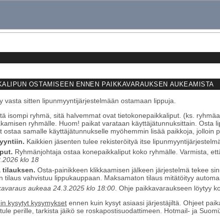
KALIPUN OSTAMISEEN ENNEN PAIKKAVARAUKSEN AUKEAMISTA
rry vasta sitten lipunmyyntijärjestelmään ostamaan lippuja.
tä isompi ryhmä, sitä halvemmat ovat tietokonepaikkaliput. (ks. ryhmäa
akamisen ryhmälle. Huom! paikat varataan käyttäjätunnuksittain. Osta li
oit ostaa samalle käyttäjätunnukselle myöhemmin lisää paikkoja, jolloin
yyntiin.
Kaikkien jäsenten tulee rekisteröityä itse lipunmyyntijärjestelm
put.
Ryhmänjohtaja ostaa konepaikkaliput koko ryhmälle. Varmista, ett
.2026 klo 18
tilauksen.
Osta-painikkeen klikkaamisen jälkeen järjestelmä tekee sin
 tilaus vahvistuu lippukauppaan. Maksamaton tilaus mitätöityy automaat
kavaraus aukeaa 24.3.2025 klo 18:00
. Ohje paikkavaraukseen löyty
in kysytyt kysymykset
ennen kuin kysyt asiaasi järjestäjiltä. Ohjeet pa
 tule perille, tarkista jäikö se roskapostisuodattimeen. Hotmail- ja Suom