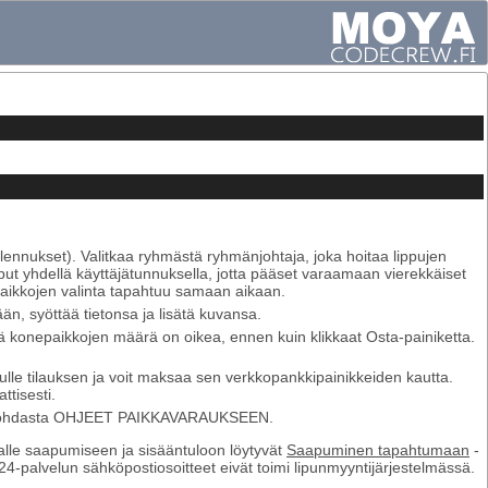
lennukset). Valitkaa ryhmästä ryhmänjohtaja, joka hoitaa lippujen
put yhdellä käyttäjätunnuksella, jotta pääset varaamaan vierekkäiset
 paikkojen valinta tapahtuu samaan aikaan.
ään, syöttää tietonsa ja lisätä kuvansa.
ä konepaikkojen määrä on oikea, ennen kuin klikkaat Osta-painiketta.
ulle tilauksen ja voit maksaa sen verkkopankkipainikkeiden kautta.
tisesti.
y kohdasta OHJEET PAIKKAVARAUKSEEN.
ikalle saapumiseen ja sisääntuloon löytyvät
Saapuminen tapahtumaan
-
i24-palvelun sähköpostiosoitteet eivät toimi lipunmyyntijärjestelmässä.