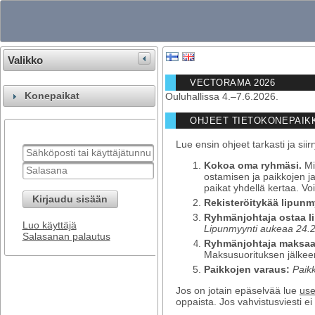
Valikko
VECTORAMA 2026
Konepaikat
Ouluhallissa 4.–7.6.2026.
OHJEET TIETOKONEPAIK
Lue ensin ohjeet tarkasti ja sii
Kokoa oma ryhmäsi.
Mi
ostamisen ja paikkojen j
paikat yhdellä kertaa. V
Kirjaudu sisään
Rekisteröitykää lipunm
Ryhmänjohtaja ostaa li
Luo käyttäjä
Lipunmyynti aukeaa 24.2
Salasanan palautus
Ryhmänjohtaja maksaa 
Maksusuorituksen jälkeen
Paikkojen varaus:
Paik
Jos on jotain epäselvää lue
use
oppaista. Jos vahvistusviesti ei