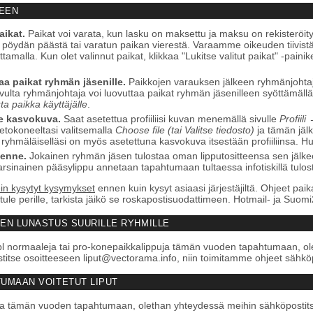
EEN
aikat.
Paikat voi varata, kun lasku on maksettu ja maksu on rekisteröi
 pöydän päästä tai varatun paikan vierestä. Varaamme oikeuden tiivistää r
tamalla. Kun olet valinnut paikat, klikkaa "Lukitse valitut paikat" -paini
a paikat ryhmän jäsenille.
Paikkojen varauksen jälkeen ryhmänjohtaj
sivulta ryhmänjohtaja voi luovuttaa paikat ryhmän jäsenilleen syöttämä
a paikka käyttäjälle
.
ne kasvokuva.
Saat asetettua profiiliisi kuvan menemällä sivulle
Profiili
ietokoneeltasi valitsemalla
Choose file (tai Valitse tiedosto)
ja tämän jäl
la ryhmäläiselläsi on myös asetettuna kasvokuva itsestään profiiliinsa. Hu
eenne.
Jokainen ryhmän jäsen tulostaa oman lipputositteensa sen jälkeen 
inainen pääsylippu annetaan tapahtumaan tultaessa infotiskillä tuloste
in kysytyt kysymykset
ennen kuin kysyt asiaasi järjestäjiltä. Ohjeet pa
 tule perille, tarkista jäikö se roskapostisuodattimeen. Hotmail- ja Suom
EN LUNASTUS SUURILLE RYHMILLE
pl normaaleja tai pro-konepaikkalippuja tämän vuoden tapahtumaan, olet
stitse osoitteeseen liput@vectorama.info, niin toimitamme ohjeet sähkö
UMAAN VOITETUT LIPUT
ippuja tämän vuoden tapahtumaan, olethan yhteydessä meihin sähköposti