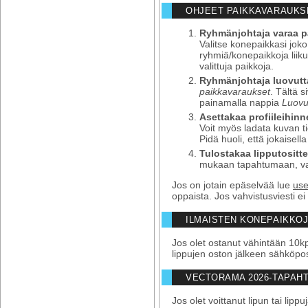
OHJEET PAIKKAVARAUKS
Ryhmänjohtaja varaa p
Valitse konepaikkasi joko
ryhmiä/konepaikkoja liikut
valittuja paikkoja.
Ryhmänjohtaja luovutta
paikkavaraukset
. Tältä 
painamalla nappia
Luovut
Asettakaa profiileihin
Voit myös ladata kuvan t
Pidä huoli, että jokaisel
Tulostakaa lipputositt
mukaan tapahtumaan, vars
Jos on jotain epäselvää lue
use
oppaista. Jos vahvistusviesti ei
ILMAISTEN KONEPAIKKOJ
Jos olet ostanut vähintään 10k
lippujen oston jälkeen sähköpo
VECTORAMA 2026-TAPAHT
Jos olet voittanut lipun tai l