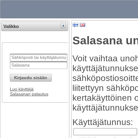
Valikko
Salasana u
Voit vaihtaa uno
käyttäjätunnukses
sähköpostiosoit
Kirjaudu sisään
liitettyyn sähköp
Luo käyttäjä
Salasanan palautus
kertakäyttöinen o
käyttäjätunnuks
Käyttäjätunnus: